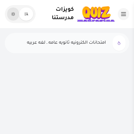
كويزات
مدرستنا
امتحانات الكترونيه اولى ثانوي ـ تربيه دينيه